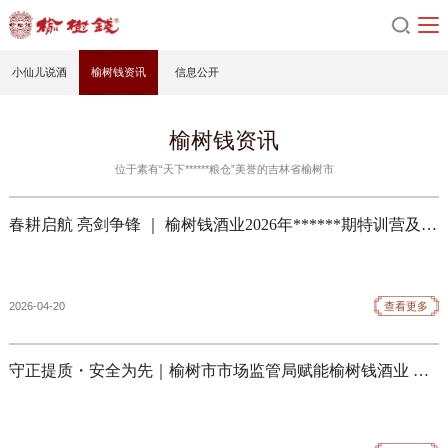
小仙儿说酒
榆树钱资讯
信息公开
榆树钱资讯
位于素有“天下******粮仓”美誉的吉林省榆树市
春耕启航 亮剑争锋 ｜ 榆树钱酒业2026年******期特训营及五星通关活动圆满落幕
2026-04-20
查看更多
守正提质・安全为先｜榆树市市场监管局赋能榆树钱酒业 法律法规专题会圆满举办