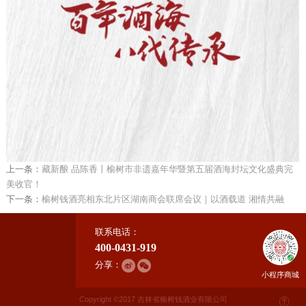
上一条：
藏新酿 品陈香丨榆树市非遗嘉年华暨第五届酒海封坛文化盛典完
美收官！
下一条：
榆树钱酒亮相东北片区湖南商会联席会议｜以酒载道 湘情共融
联系电话：
400-0431-919
分享：
小程序商城
Copyright ©2017 吉林省榆树钱酒业有限公司