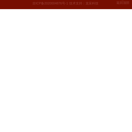
返回顶部
吉ICP备2020004876号-1
技术支持：龙采科技